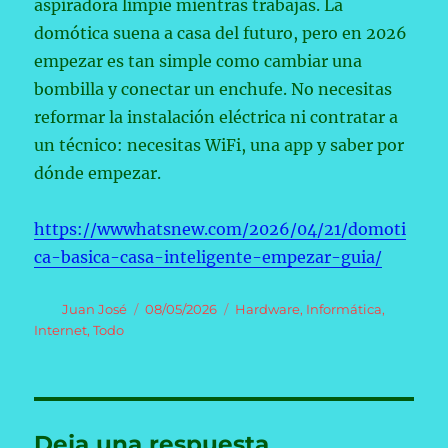
aspiradora limpie mientras trabajas. La
domótica suena a casa del futuro, pero en 2026
empezar es tan simple como cambiar una
bombilla y conectar un enchufe. No necesitas
reformar la instalación eléctrica ni contratar a
un técnico: necesitas WiFi, una app y saber por
dónde empezar.
https://wwwhatsnew.com/2026/04/21/domoti
ca-basica-casa-inteligente-empezar-guia/
Autor
Publicado
Categorías
Juan José
08/05/2026
Hardware
,
Informática
,
el
Internet
,
Todo
Deja una respuesta