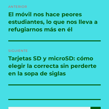
Navegación
ANTERIOR
de
El móvil nos hace peores
Entrada
anterior:
estudiantes, lo que nos lleva a
entradas
refugiarnos más en él
SIGUIENTE
Tarjetas SD y microSD: cómo
Entrada
siguiente:
elegir la correcta sin perderte
en la sopa de siglas
BU