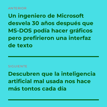
Navegación
ANTERIOR
de
Un ingeniero de Microsoft
Entrada
anterior:
desvela 30 años después que
entradas
MS-DOS podía hacer gráficos
pero prefirieron una interfaz
de texto
SIGUIENTE
Descubren que la inteligencia
Entrada
siguiente:
artificial mal usada nos hace
más tontos cada día