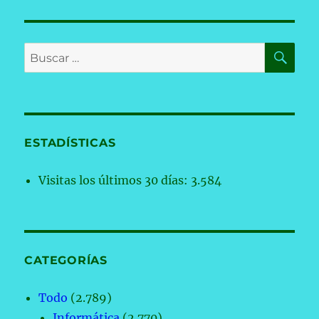
BU
Buscar
por:
ESTADÍSTICAS
Visitas los últimos 30 días:
3.584
CATEGORÍAS
Todo
(2.789)
Informática
(2.770)