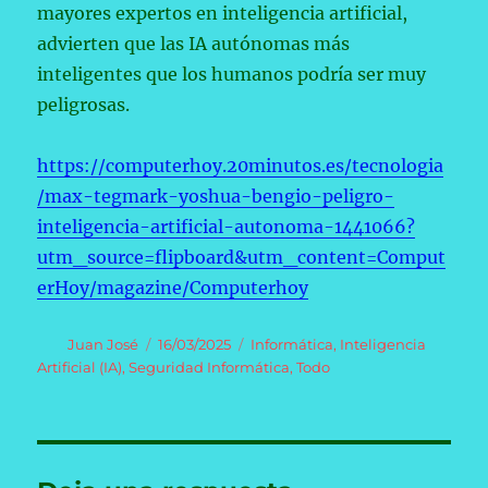
mayores expertos en inteligencia artificial,
advierten que las IA autónomas más
inteligentes que los humanos podría ser muy
peligrosas.
https://computerhoy.20minutos.es/tecnologia
/max-tegmark-yoshua-bengio-peligro-
inteligencia-artificial-autonoma-1441066?
utm_source=flipboard&utm_content=Comput
erHoy/magazine/Computerhoy
Autor
Publicado
Categorías
Juan José
16/03/2025
Informática
,
Inteligencia
el
Artificial (IA)
,
Seguridad Informática
,
Todo