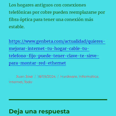
Los hogares antiguos con conexiones
telefónicas por cobre pueden reemplazarse por
fibra óptica para tener una conexión más
estable.
https://www.genbeta.com/actualidad/quieres-
mejorar-internet-tu-hogar-cable-tu-
telefono-fijo-puede-tener-clave-te-sirve-
para-montar-red-ethernet
Autor
Publicado
Categorías
Juan José
18/09/2024
Hardware
,
Informática
,
el
Internet
,
Todo
Deja una respuesta