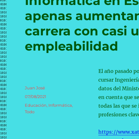
Informática en Es
apenas aumentan
carrera con casi 
empleabilidad
El año pasado po
cursar Ingenier
Autor
Juan José
datos del Minist
Publicado
07/08/2021
en cuenta que se
el
Categorías
Educación
,
Informática
,
todas las que se
Todo
profesiones clav
https://www.xat