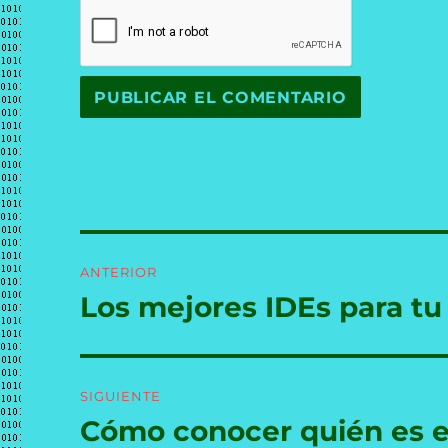
Navegación
ANTERIOR
de
Los mejores IDEs para tu
Entrada
anterior:
entradas
SIGUIENTE
Cómo conocer quién es el
Entrada