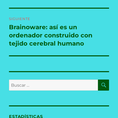
SIGUIENTE
Brainoware: así es un
Entrada
siguiente:
ordenador construido con
tejido cerebral humano
BU
Buscar
por:
ESTADÍSTICAS