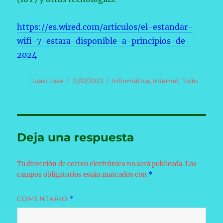
https://es.wired.com/articulos/el-estandar-
wifi-7-estara-disponible-a-principios-de-
2024
Autor
Publicado
Categorías
Juan José
31/12/2023
Informática
,
Internet
,
Todo
el
Deja una respuesta
Tu dirección de correo electrónico no será publicada.
Los
campos obligatorios están marcados con
*
COMENTARIO
*