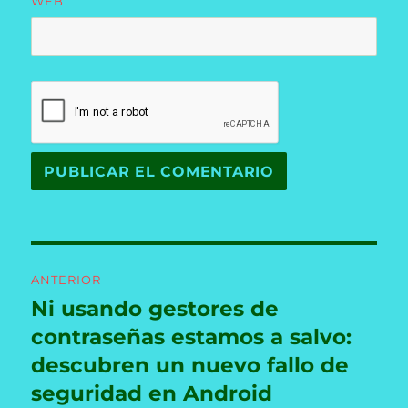
WEB
Navegación
ANTERIOR
de
Ni usando gestores de
Entrada
anterior:
contraseñas estamos a salvo:
entradas
descubren un nuevo fallo de
seguridad en Android