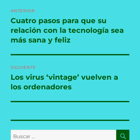
Navegación
ANTERIOR
de
Cuatro pasos para que su
Entrada
anterior:
relación con la tecnología sea
entradas
más sana y feliz
SIGUIENTE
Los virus ‘vintage’ vuelven a
Entrada
siguiente:
los ordenadores
BU
Buscar