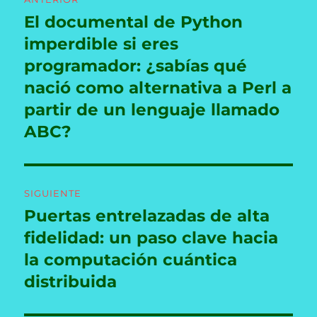
de
El documental de Python
Entrada
anterior:
imperdible si eres
entradas
programador: ¿sabías qué
nació como alternativa a Perl a
partir de un lenguaje llamado
ABC?
SIGUIENTE
Puertas entrelazadas de alta
Entrada
siguiente:
fidelidad: un paso clave hacia
la computación cuántica
distribuida