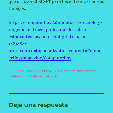
que utilizan ChatGPT para hacer trampas en sus
trabajos.
https://computerhoy.20minutos.es/tecnologia
/ingenioso-truco-profesora-descubrir-
estudiantes-usando-chatgpt-trabajos-
1481888?
utm_source=flipboard&utm_content=Comput
erHoy/magazine/Computerhoy
Autor
Publicado
Categorías
Juan José
21/09/2025
Educación
,
Informática
,
el
Inteligencia Artificial (IA)
,
Todo
Deja una respuesta