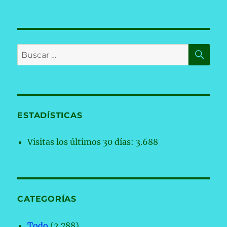
BU
Buscar
por:
ESTADÍSTICAS
Visitas los últimos 30 días:
3.688
CATEGORÍAS
Todo
(2.788)