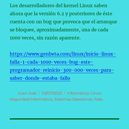
Los desarrolladores del kernel Linux saben
ahora que la versión 6.2 y posteriores de éste
cuenta con un bug que provoca que el arranque
se bloquee, aproximadamente, una de cada
1000 veces, sin razón aparente.
https://www.genbeta.com/linux/inicio-linux-
falla-1-cada-1000-veces-bug-este-
programador-reinicio-300-000-veces-para-
saber-donde-estaba-fallo
Autor
Publicado
Categorías
Juan José
03/07/2023
Informática
,
Linux
,
el
Seguridad Informática
,
Sistemas Operativos
,
Todo