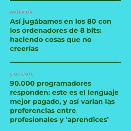
Navegación
ANTERIOR
de
Así jugábamos en los 80 con
Entrada
anterior:
los ordenadores de 8 bits:
entradas
haciendo cosas que no
creerías
SIGUIENTE
90.000 programadores
Entrada
siguiente:
responden: este es el lenguaje
mejor pagado, y así varían las
preferencias entre
profesionales y ‘aprendices’