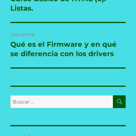
anterior:
Listas.
entradas
SIGUIENTE
Qué es el Firmware y en qué
Entrada
siguiente:
se diferencia con los drivers
BU
Buscar
por: