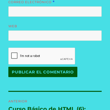
CORREO ELECTRÓNICO
*
WEB
Navegación
ANTERIOR
de
Curso Básico de HTML (6):
Entrada