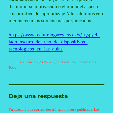
disminuir su motivación o eliminar el aspecto
colaborativo del aprendizaje. Y los alumnos con
menos recursos son los más perjudicados
https://www.technologyreview.es/s/11731/el-
lado-oscuro-del-uso-de-dispositivos-
tecnologicos-en-las-aulas
Autor
Publicado
Categorías
Juan José
21/02/2020
Educación
,
Informática
,
el
Todo
Deja una respuesta
Tu dirección de correo electrónico no será publicada.
Los