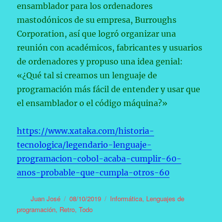
ensamblador para los ordenadores
mastodónicos de su empresa, Burroughs
Corporation, así que logró organizar una
reunión con académicos, fabricantes y usuarios
de ordenadores y propuso una idea genial:
«¿Qué tal si creamos un lenguaje de
programación más fácil de entender y usar que
el ensamblador o el código máquina?»
https://www.xataka.com/historia-
tecnologica/legendario-lenguaje-
programacion-cobol-acaba-cumplir-60-
anos-probable-que-cumpla-otros-60
Autor
Publicado
Categorías
Juan José
08/10/2019
Informática
,
Lenguajes de
el
programación
,
Retro
,
Todo