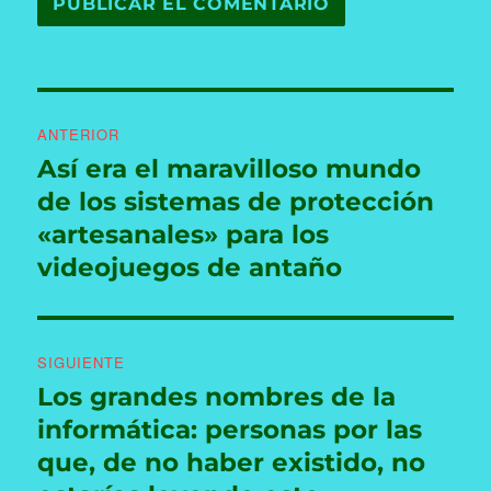
Navegación
ANTERIOR
de
Así era el maravilloso mundo
Entrada
anterior:
de los sistemas de protección
entradas
«artesanales» para los
videojuegos de antaño
SIGUIENTE
Los grandes nombres de la
Entrada
siguiente:
informática: personas por las
que, de no haber existido, no