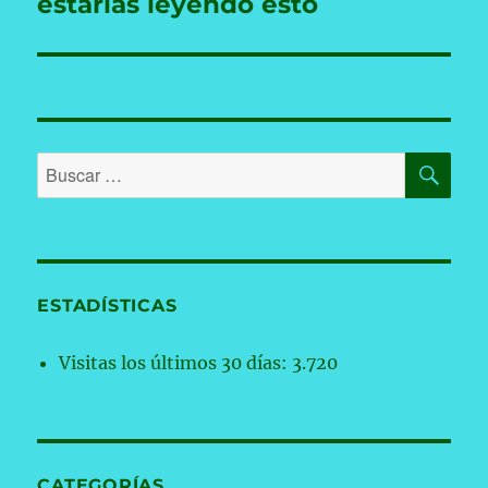
estarías leyendo esto
BU
Buscar
por:
ESTADÍSTICAS
Visitas los últimos 30 días:
3.720
CATEGORÍAS