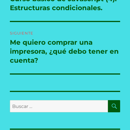
anterior:
Estructuras condicionales.
entradas
SIGUIENTE
Me quiero comprar una
Entrada
siguiente:
impresora, ¿qué debo tener en
cuenta?
BU
Buscar
por: