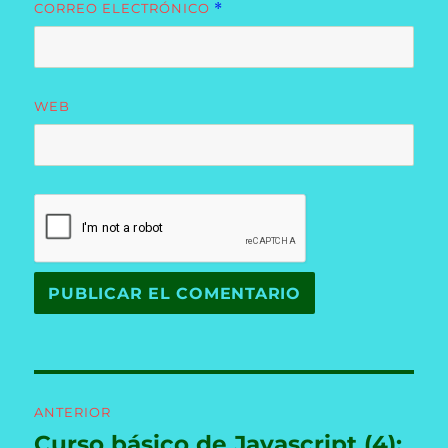
CORREO ELECTRÓNICO
*
WEB
Navegación
ANTERIOR
de
Curso básico de Javascript (4):
Entrada