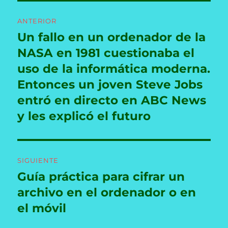
Navegación
ANTERIOR
de
Un fallo en un ordenador de la
Entrada
anterior:
NASA en 1981 cuestionaba el
entradas
uso de la informática moderna.
Entonces un joven Steve Jobs
entró en directo en ABC News
y les explicó el futuro
SIGUIENTE
Guía práctica para cifrar un
Entrada
siguiente:
archivo en el ordenador o en
el móvil