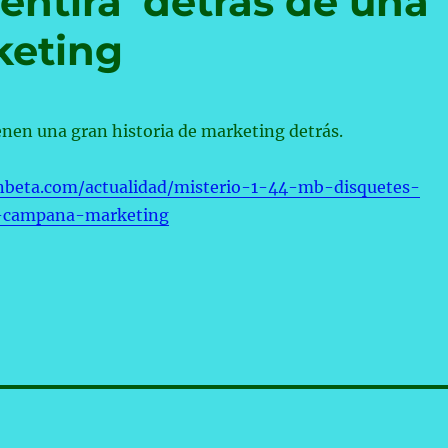
entira’ detrás de una
keting
enen una gran historia de marketing detrás.
nbeta.com/actualidad/misterio-1-44-mb-disquetes-
s-campana-marketing