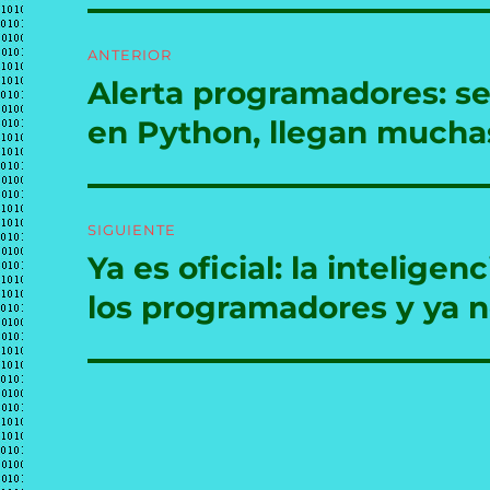
Navegación
ANTERIOR
de
Alerta programadores: 
Entrada
anterior:
entradas
en Python, llegan mucha
SIGUIENTE
Ya es oficial: la inteligen
Entrada
siguiente:
los programadores y ya n