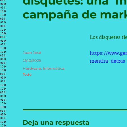
disquetes: una ‘m
campaña de mar
Los disquetes ti
Autor
Juan José
https://www.ge
Publicado
21/10/2025
mentira-detra
el
Categorías
Hardware
,
Informática
,
Todo
Deja una respuesta