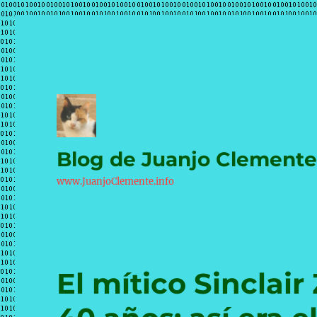
Blog de Juanjo Clement
www.JuanjoClemente.info
El mítico Sincla