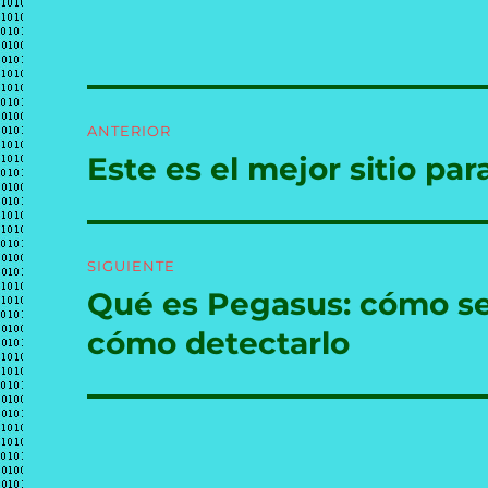
Navegación
ANTERIOR
de
Este es el mejor sitio par
Entrada
anterior:
entradas
SIGUIENTE
Qué es Pegasus: cómo se
Entrada
siguiente:
cómo detectarlo