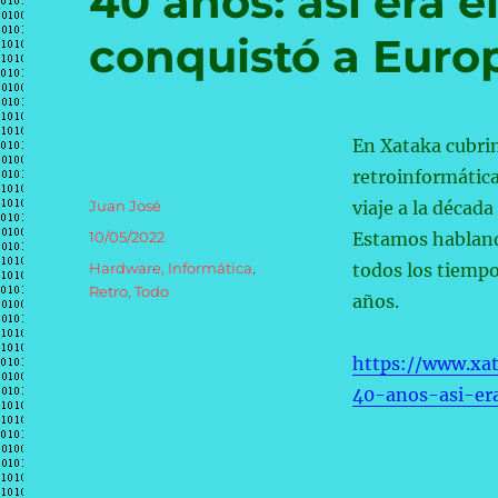
40 años: así era 
conquistó a Euro
En Xataka cubrim
retroinformática
Autor
Juan José
viaje a la décad
Publicado
10/05/2022
Estamos habland
el
Categorías
Hardware
,
Informática
,
todos los tiempo
Retro
,
Todo
años.
https://www.xa
40-anos-asi-er