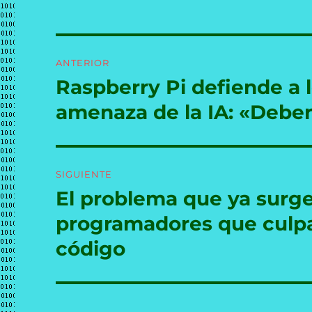
Navegación
ANTERIOR
de
Raspberry Pi defiende a 
Entrada
anterior:
entradas
amenaza de la IA: «Deber
SIGUIENTE
El problema que ya surge
Entrada
siguiente:
programadores que culpan
código