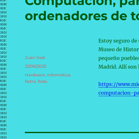
Computación, par
ordenadores de t
Estoy seguro de
Museo de Histor
Autor
Juan José
pequeño pueblec
Publicado
22/06/2025
Madrid. Allí son
el
Categorías
Hardware
,
Informática
,
Retro
,
Todo
https://www.mi
computacion-pa