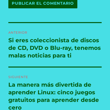
Navegación
ANTERIOR
de
Si eres coleccionista de discos
Entrada
anterior:
de CD, DVD o Blu-ray, tenemos
entradas
malas noticias para ti
SIGUIENTE
La manera más divertida de
Entrada
siguiente:
aprender Linux: cinco juegos
gratuitos para aprender desde
cero