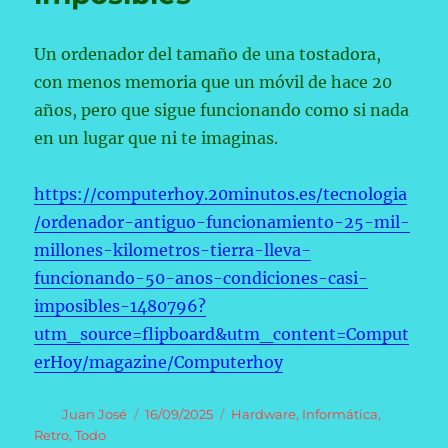
Un ordenador del tamaño de una tostadora,
con menos memoria que un móvil de hace 20
años, pero que sigue funcionando como si nada
en un lugar que ni te imaginas.
https://computerhoy.20minutos.es/tecnologia
/ordenador-antiguo-funcionamiento-25-mil-
millones-kilometros-tierra-lleva-
funcionando-50-anos-condiciones-casi-
imposibles-1480796?
utm_source=flipboard&utm_content=Comput
erHoy/magazine/Computerhoy
Autor
Publicado
Categorías
Juan José
16/09/2025
Hardware
,
Informática
,
el
Retro
,
Todo