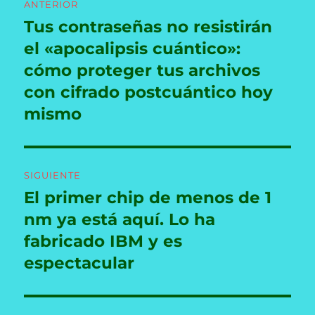
ANTERIOR
de
Tus contraseñas no resistirán
Entrada
anterior:
el «apocalipsis cuántico»:
entradas
cómo proteger tus archivos
con cifrado postcuántico hoy
mismo
SIGUIENTE
El primer chip de menos de 1
Entrada
siguiente:
nm ya está aquí. Lo ha
fabricado IBM y es
espectacular