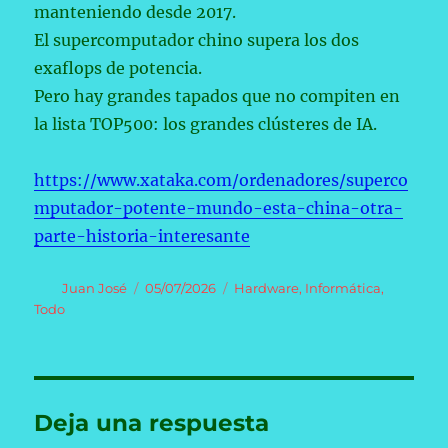
manteniendo desde 2017.
El supercomputador chino supera los dos
exaflops de potencia.
Pero hay grandes tapados que no compiten en
la lista TOP500: los grandes clústeres de IA.
https://www.xataka.com/ordenadores/superco
mputador-potente-mundo-esta-china-otra-
parte-historia-interesante
Autor
Publicado
Categorías
Juan José
05/07/2026
Hardware
,
Informática
,
el
Todo
Deja una respuesta