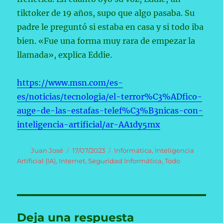
tiktoker de 19 años, supo que algo pasaba. Su
padre le preguntó si estaba en casa y si todo iba
bien. «Fue una forma muy rara de empezar la
llamada», explica Eddie.
https://www.msn.com/es-
es/noticias/tecnologia/el-terror%C3%ADfico-
auge-de-las-estafas-telef%C3%B3nicas-con-
inteligencia-artificial/ar-AA1dy5mx
Autor
Publicado
Categorías
Juan José
17/07/2023
Informática
,
Inteligencia
el
Artificial (IA)
,
Internet
,
Seguridad Informática
,
Todo
Deja una respuesta