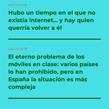
Navegación
ANTERIOR
de
Hubo un tiempo en el que no
Entrada
anterior:
existía internet… y hay quien
entradas
querría volver a él
SIGUIENTE
El eterno problema de los
Entrada
siguiente:
móviles en clase: varios países
lo han prohibido, pero en
España la situación es más
compleja