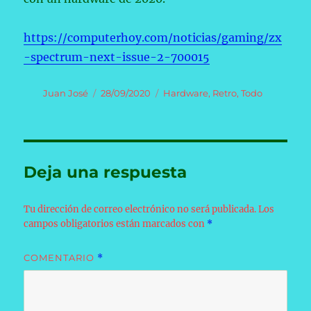
https://computerhoy.com/noticias/gaming/zx
-spectrum-next-issue-2-700015
Autor
Publicado
Categorías
Juan José
28/09/2020
Hardware
,
Retro
,
Todo
el
Deja una respuesta
Tu dirección de correo electrónico no será publicada.
Los
campos obligatorios están marcados con
*
COMENTARIO
*