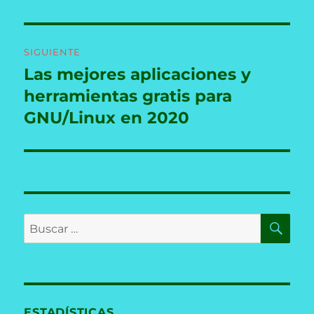
SIGUIENTE
Las mejores aplicaciones y
Entrada
siguiente:
herramientas gratis para
GNU/Linux en 2020
BU
Buscar
por:
ESTADÍSTICAS