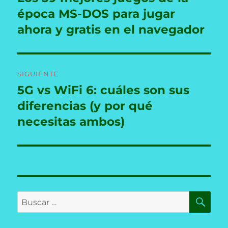
anterior:
época MS-DOS para jugar
entradas
ahora y gratis en el navegador
SIGUIENTE
5G vs WiFi 6: cuáles son sus
Entrada
siguiente:
diferencias (y por qué
necesitas ambos)
BU
Buscar
por: