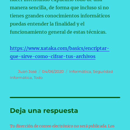
manera sencilla, de forma que incluso si no
tienes grandes conocimientos informáticos
puedas entender la finalidad y el
funcionamiento general de estas técnicas.
https://www.xataka.com/basics/encriptar-
que-sirve-como-cifrar-tus-archivos
Autor
Publicado
Categorías
Juan José
04/06/2020
Informática
,
Seguridad
el
Informática
,
Todo
Deja una respuesta
Tu dirección de correo electrónico no será publicada.
Los