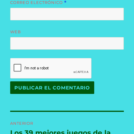
CORREO ELECTRÓNICO
*
WEB
Navegación
ANTERIOR
de
Los 39 mejores juegos de la
Entrada