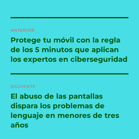
Navegación
ANTERIOR
de
Protege tu móvil con la regla
Entrada
anterior:
de los 5 minutos que aplican
entradas
los expertos en ciberseguridad
SIGUIENTE
El abuso de las pantallas
Entrada
siguiente:
dispara los problemas de
lenguaje en menores de tres
años