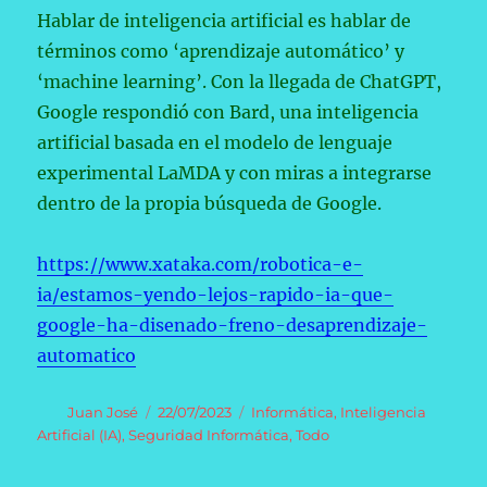
Hablar de inteligencia artificial es hablar de
términos como ‘aprendizaje automático’ y
‘machine learning’. Con la llegada de ChatGPT,
Google respondió con Bard, una inteligencia
artificial basada en el modelo de lenguaje
experimental LaMDA y con miras a integrarse
dentro de la propia búsqueda de Google.
https://www.xataka.com/robotica-e-
ia/estamos-yendo-lejos-rapido-ia-que-
google-ha-disenado-freno-desaprendizaje-
automatico
Autor
Publicado
Categorías
Juan José
22/07/2023
Informática
,
Inteligencia
el
Artificial (IA)
,
Seguridad Informática
,
Todo