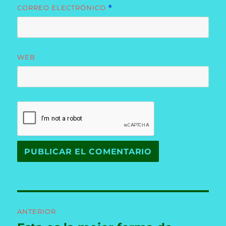
CORREO ELECTRÓNICO
*
WEB
Navegación
ANTERIOR
de