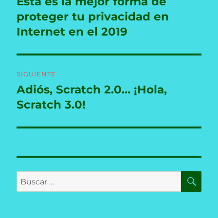
Esta es la mejor forma de
Entrada
anterior:
proteger tu privacidad en
entradas
Internet en el 2019
SIGUIENTE
Adiós, Scratch 2.0… ¡Hola,
Entrada
siguiente:
Scratch 3.0!
BU
Buscar
por: