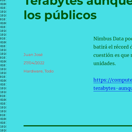
Terabytes aunque
los públicos
Nimbus Data pod
batirá el récord
Autor
Juan José
cuestión es que
Publicado
27/04/2022
unidades.
el
Categorías
Hardware
,
Todo
https://comput
terabytes-aunq