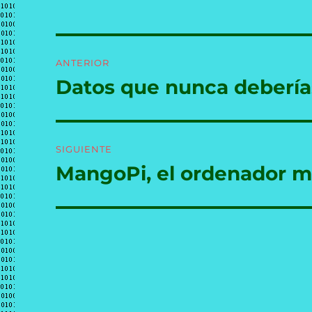
Navegación
ANTERIOR
de
Datos que nunca debería
Entrada
anterior:
entradas
SIGUIENTE
MangoPi, el ordenador m
Entrada
siguiente: