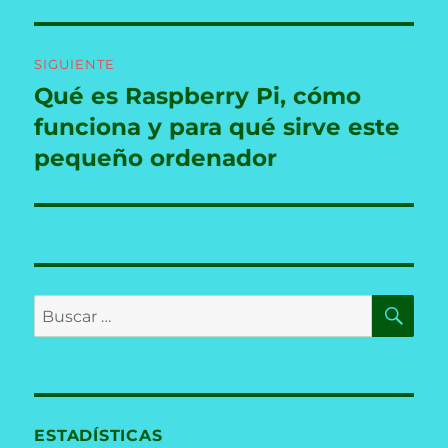
SIGUIENTE
Qué es Raspberry Pi, cómo
Entrada
siguiente:
funciona y para qué sirve este
pequeño ordenador
BU
Buscar
por:
ESTADÍSTICAS