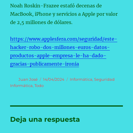
Noah Roskin-Frazee estafó decenas de
MacBook, iPhone y servicios a Apple por valor
de 2,5 millones de dólares.
https://www.applesfera.com/seguridad/este-
hacker-robo-dos-millones-euros-datos-
productos-apple-empresa-le-ha-dado-
gracias-publicamente-ironia
Autor
Publicado
Categorías
Juan José
14/04/2024
Informática
,
Seguridad
el
Informática
,
Todo
Deja una respuesta