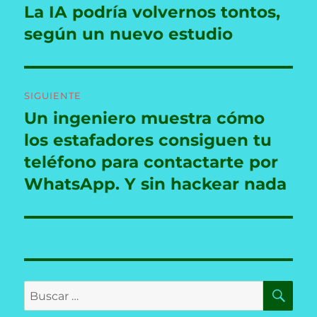
de
La IA podría volvernos tontos,
Entrada
anterior:
según un nuevo estudio
entradas
SIGUIENTE
Un ingeniero muestra cómo
Entrada
siguiente:
los estafadores consiguen tu
teléfono para contactarte por
WhatsApp. Y sin hackear nada
BU
Buscar
por: