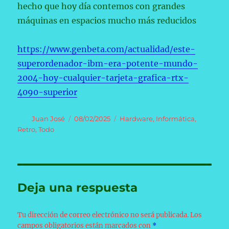
hecho que hoy día contemos con grandes
máquinas en espacios mucho más reducidos
https://www.genbeta.com/actualidad/este-
superordenador-ibm-era-potente-mundo-
2004-hoy-cualquier-tarjeta-grafica-rtx-
4090-superior
Autor
Publicado
Categorías
Juan José
08/02/2025
Hardware
,
Informática
,
el
Retro
,
Todo
Deja una respuesta
Tu dirección de correo electrónico no será publicada.
Los
campos obligatorios están marcados con
*