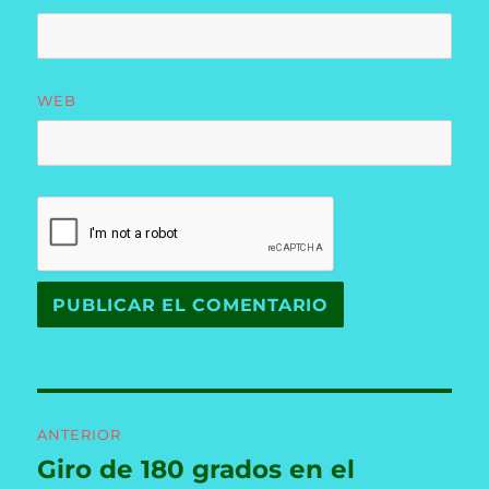
WEB
Navegación
ANTERIOR
de
Giro de 180 grados en el
Entrada