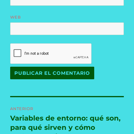
WEB
Navegación
ANTERIOR
de
Variables de entorno: qué son,
Entrada
anterior:
para qué sirven y cómo
entradas