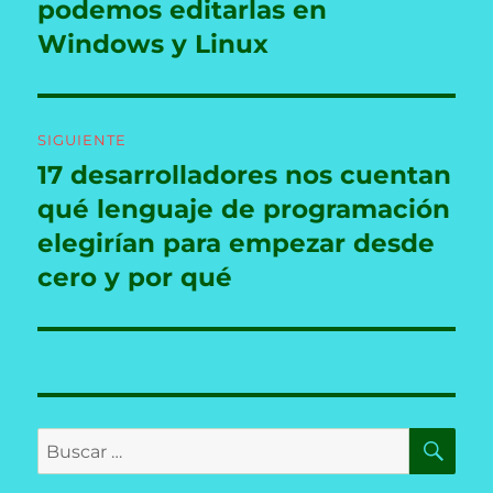
podemos editarlas en
Windows y Linux
SIGUIENTE
17 desarrolladores nos cuentan
Entrada
siguiente:
qué lenguaje de programación
elegirían para empezar desde
cero y por qué
BU
Buscar
por: