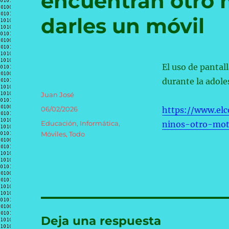
encuentran otro 
darles un móvil
El uso de pantal
durante la adole
Autor
Juan José
Publicado
06/02/2026
https://www.elc
el
Categorías
Educación
,
Informática
,
ninos-otro-mot
Móviles
,
Todo
Deja una respuesta