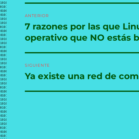
Navegación
ANTERIOR
de
7 razones por las que Lin
Entrada
anterior:
entradas
operativo que NO estás 
SIGUIENTE
Ya existe una red de co
Entrada
siguiente: