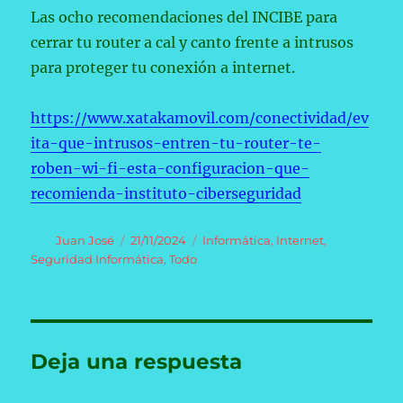
Las ocho recomendaciones del INCIBE para
cerrar tu router a cal y canto frente a intrusos
para proteger tu conexión a internet.
https://www.xatakamovil.com/conectividad/ev
ita-que-intrusos-entren-tu-router-te-
roben-wi-fi-esta-configuracion-que-
recomienda-instituto-ciberseguridad
Autor
Publicado
Categorías
Juan José
21/11/2024
Informática
,
Internet
,
el
Seguridad Informática
,
Todo
Deja una respuesta