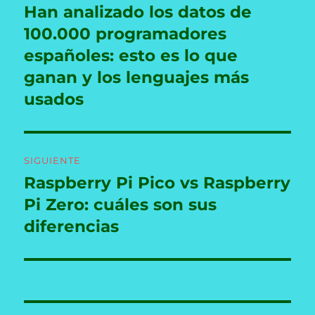
de
Han analizado los datos de
Entrada
anterior:
100.000 programadores
entradas
españoles: esto es lo que
ganan y los lenguajes más
usados
SIGUIENTE
Raspberry Pi Pico vs Raspberry
Entrada
siguiente:
Pi Zero: cuáles son sus
diferencias