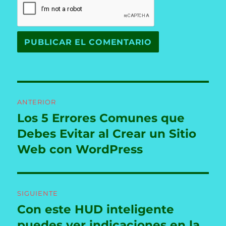
Navegación
ANTERIOR
de
Los 5 Errores Comunes que
Entrada
anterior:
Debes Evitar al Crear un Sitio
entradas
Web con WordPress
SIGUIENTE
Con este HUD inteligente
Entrada
siguiente:
puedes ver indicaciones en la