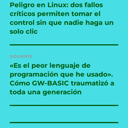
de
Peligro en Linux: dos fallos
Entrada
anterior:
críticos permiten tomar el
entradas
control sin que nadie haga un
solo clic
SIGUIENTE
«Es el peor lenguaje de
Entrada
siguiente:
programación que he usado».
Cómo GW-BASIC traumatizó a
toda una generación