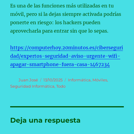
Es una de las funciones más utilizadas en tu
móvil, pero si la dejas siempre activada podrías
ponerte en riesgo: los hackers pueden
aprovecharla para entrar sin que lo sepas.
https://computerhoy.20minutos.es/ciberseguri
dad/expertos-seguridad-aviso-urgente-wifi-
apagar-smartphone-fuera-casa-1467234
Autor
Publicado
Categorías
Juan José
13/10/2025
Informática
,
Móviles
,
el
Seguridad Informática
,
Todo
Deja una respuesta