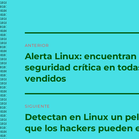
Navegación
ANTERIOR
de
Alerta Linux: encuentran
Entrada
anterior:
entradas
seguridad crítica en toda
vendidos
SIGUIENTE
Detectan en Linux un pel
Entrada
siguiente:
que los hackers pueden 