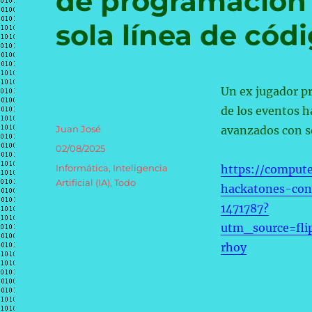
de programación s
sola línea de cód
Un ex jugador pr
de los eventos 
Autor
Juan José
avanzados con s
Publicado
02/08/2025
el
Categorías
Informática
,
Inteligencia
https://compute
Artificial (IA)
,
Todo
hackatones-con
1471787?
utm_source=fl
rhoy