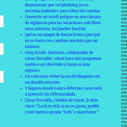
demuestran que «el phishing ya no
necesita malware» para robar tus cuentas
Convertir un móvil antiguo en una cámara
de vigilancia para las vacaciones solo lleva
unos minutos. Así puedes hacerlo
Qué es un ataque de fuerza bruta y por qué
ya no basta con cambiar una letra por un
número
Greg Kroah-Hartman, colaborador de
Linus Torvalds: «Rust hace que programar
vuelva a ser divertido y Linux es más
seguro»
Un concurso revive la era del disquete con
un desafío extremo
5 lugares donde nunca deberías conectarte
a Internet sin VPN instalada
Linus Torvalds, creador de Linux, lo deja
claro: “La IA es útil; si no os gusta, podéis
crear vuestro propio ‘fork’ o marcharos”