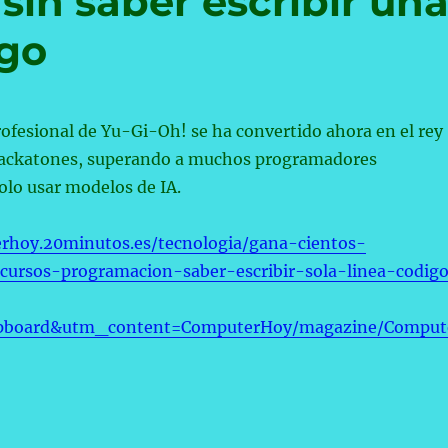
in saber escribir un
igo
ofesional de Yu-Gi-Oh! se ha convertido ahora en el rey
hackatones, superando a muchos programadores
olo usar modelos de IA.
rhoy.20minutos.es/tecnologia/gana-cientos-
cursos-programacion-saber-escribir-sola-linea-codig
ipboard&utm_content=ComputerHoy/magazine/Comput