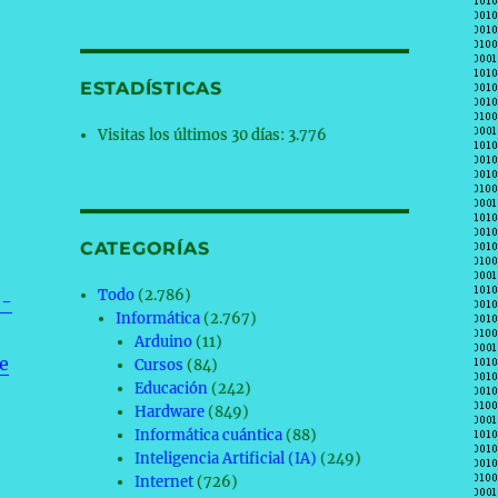
a
ESTADÍSTICAS
Visitas los últimos 30 días:
3.776
CATEGORÍAS
Todo
(2.786)
o-
Informática
(2.767)
Arduino
(11)
e
Cursos
(84)
Educación
(242)
Hardware
(849)
Informática cuántica
(88)
Inteligencia Artificial (IA)
(249)
Internet
(726)