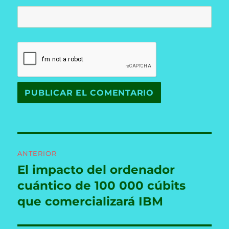
Navegación
ANTERIOR
de
El impacto del ordenador
Entrada
anterior:
cuántico de 100 000 cúbits
entradas
que comercializará IBM