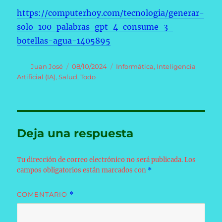
https://computerhoy.com/tecnologia/generar-
solo-100-palabras-gpt-4-consume-3-
botellas-agua-1405895
Autor
Publicado
Categorías
Juan José
08/10/2024
Informática
,
Inteligencia
el
Artificial (IA)
,
Salud
,
Todo
Deja una respuesta
Tu dirección de correo electrónico no será publicada.
Los
campos obligatorios están marcados con
*
COMENTARIO
*