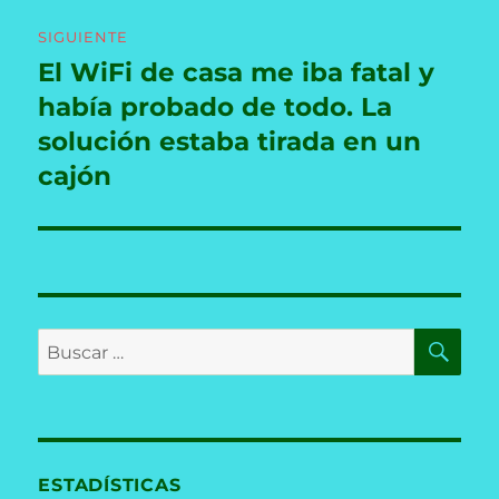
SIGUIENTE
El WiFi de casa me iba fatal y
Entrada
siguiente:
había probado de todo. La
solución estaba tirada en un
cajón
BU
Buscar
por:
ESTADÍSTICAS