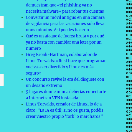
demuestran que «el phishing ya no
necesita malware» para robar tus cuentas
Convertir un móvil antiguo en una cámara
de vigilancia para las vacaciones solo lleva
unos minutos. Así puedes hacerlo
Qué es un ataque de fuerza bruta y por qué
ya no basta con cambiar una letra por un
número
Greg Kroah-Hartman, colaborador de
Linus Torvalds: «Rust hace que programar
vuelva a ser divertido y Linux es más
seguro»
Un concurso revive la era del disquete con
un desafío extremo
5 lugares donde nunca deberías conectarte
a Internet sin VPN instalada
Linus Torvalds, creador de Linux, lo deja
claro: “La IA es útil; si no os gusta, podéis
crear vuestro propio ‘fork’ o marcharos”