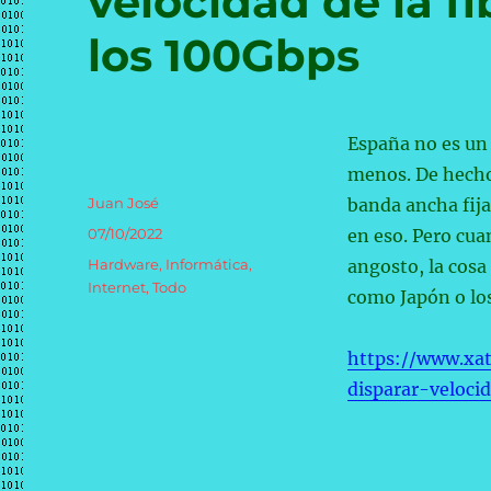
velocidad de la fi
los 100Gbps
España no es un 
menos. De hecho
Autor
Juan José
banda ancha fija
Publicado
07/10/2022
en eso. Pero cua
el
Categorías
Hardware
,
Informática
,
angosto, la cosa
Internet
,
Todo
como Japón o lo
https://www.xat
disparar-veloci