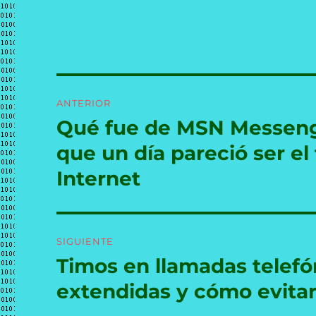
Navegación
ANTERIOR
de
Qué fue de MSN Messenge
Entrada
anterior:
entradas
que un día pareció ser el
Internet
SIGUIENTE
Timos en llamadas telefón
Entrada
siguiente:
extendidas y cómo evitar 