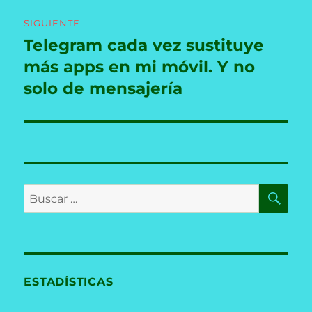
SIGUIENTE
Telegram cada vez sustituye
Entrada
siguiente:
más apps en mi móvil. Y no
solo de mensajería
BU
Buscar
por:
ESTADÍSTICAS