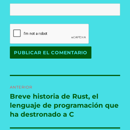
Navegación
ANTERIOR
de
Breve historia de Rust, el
Entrada
anterior:
lenguaje de programación que
entradas
ha destronado a C