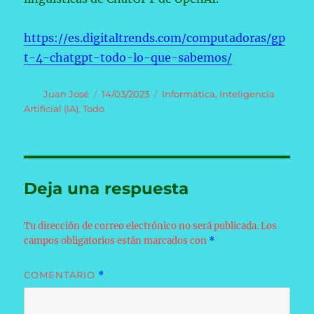
https://es.digitaltrends.com/computadoras/gp
t-4-chatgpt-todo-lo-que-sabemos/
Autor
Publicado
Categorías
Juan José
14/03/2023
Informática
,
Inteligencia
el
Artificial (IA)
,
Todo
Deja una respuesta
Tu dirección de correo electrónico no será publicada.
Los
campos obligatorios están marcados con
*
COMENTARIO
*