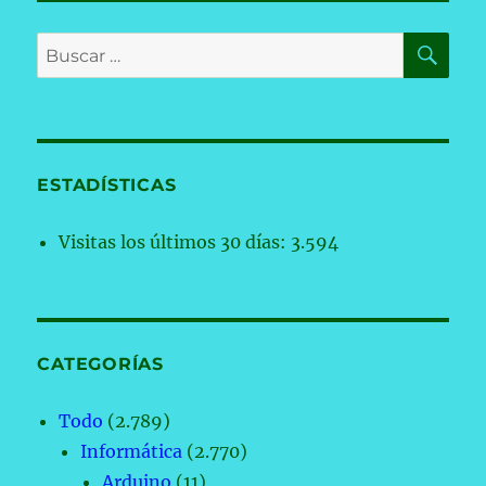
BU
Buscar
por:
ESTADÍSTICAS
Visitas los últimos 30 días:
3.594
CATEGORÍAS
Todo
(2.789)
Informática
(2.770)
Arduino
(11)