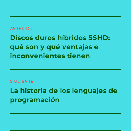
Navegación
ANTERIOR
de
Discos duros híbridos SSHD:
Entrada
anterior:
qué son y qué ventajas e
entradas
inconvenientes tienen
SIGUIENTE
La historia de los lenguajes de
Entrada
siguiente:
programación