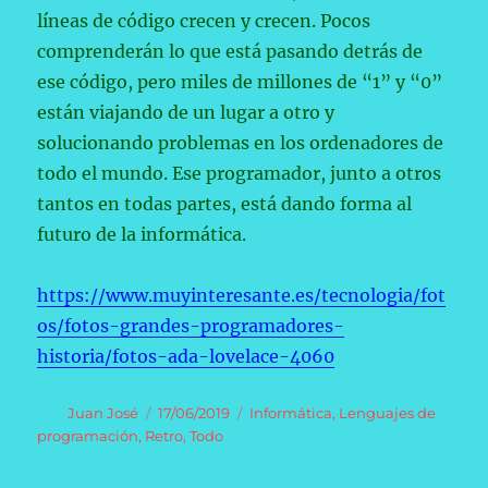
líneas de código crecen y crecen. Pocos
comprenderán lo que está pasando detrás de
ese código, pero miles de millones de “1” y “0”
están viajando de un lugar a otro y
solucionando problemas en los ordenadores de
todo el mundo. Ese programador, junto a otros
tantos en todas partes, está dando forma al
futuro de la informática.
https://www.muyinteresante.es/tecnologia/fot
os/fotos-grandes-programadores-
historia/fotos-ada-lovelace-4060
Autor
Publicado
Categorías
Juan José
17/06/2019
Informática
,
Lenguajes de
el
programación
,
Retro
,
Todo