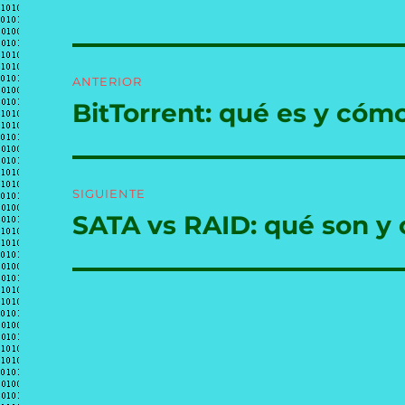
Navegación
ANTERIOR
de
BitTorrent: qué es y cómo
Entrada
anterior:
entradas
SIGUIENTE
SATA vs RAID: qué son y c
Entrada
siguiente: