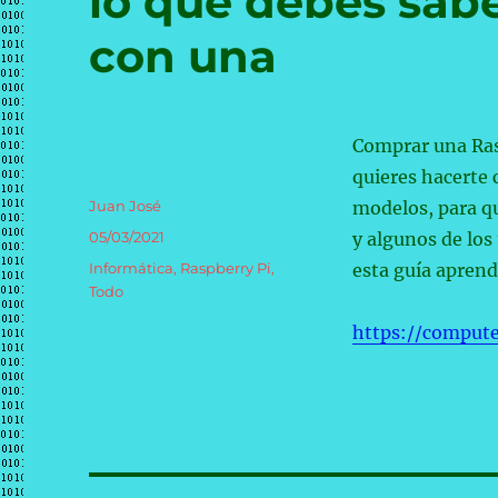
lo que debes sabe
con una
Comprar una Ras
quieres hacerte 
Autor
Juan José
modelos, para qu
Publicado
05/03/2021
y algunos de los
el
Categorías
Informática
,
Raspberry Pi
,
esta guía apren
Todo
https://comput