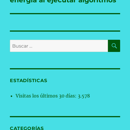
energía al ejecutar algoritmos
BU
Buscar
por:
ESTADÍSTICAS
Visitas los últimos 30 días:
3.578
CATEGORÍAS