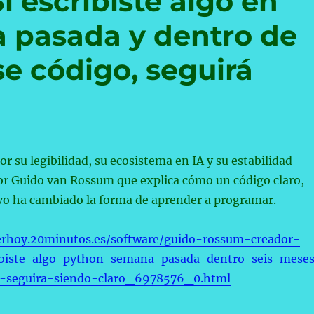
i escribiste algo en
 pasada y dentro de
se código, seguirá
or su legibilidad, su ecosistema en IA y su estabilidad
or Guido van Rossum que explica cómo un código claro,
ivo ha cambiado la forma de aprender a programar.
erhoy.20minutos.es/software/guido-rossum-creador-
ibiste-algo-python-semana-pasada-dentro-seis-mese
o-seguira-siendo-claro_6978576_0.html