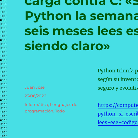
carga contra C: «S
Python la semana
seis meses lees e
siendo claro»
Python triunfa p
según su invent
Autor
Juan José
seguro y evolut
Publicado
23/06/2026
el
Categorías
Informática
,
Lenguajes de
https://comput
programación
,
Todo
python-si-escr
lees-ese-codig