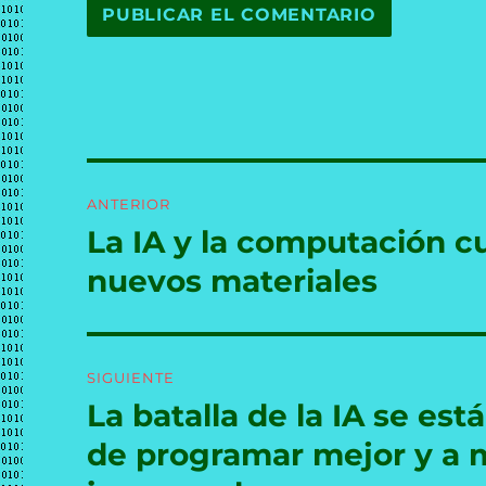
Navegación
ANTERIOR
de
La IA y la computación c
Entrada
anterior:
entradas
nuevos materiales
SIGUIENTE
La batalla de la IA se es
Entrada
siguiente:
de programar mejor y a m