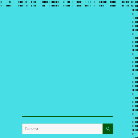
s
BUSCAR
Buscar
por: