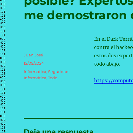
posible? Experto
me demostraron 
En el Dark Terri
contra el hackeo
Autor
Juan José
estos dos expert
Publicado
12/05/2024
todo abajo.
el
Categorías
Informática
,
Seguridad
Informática
,
Todo
https://comput
Deja una respuesta