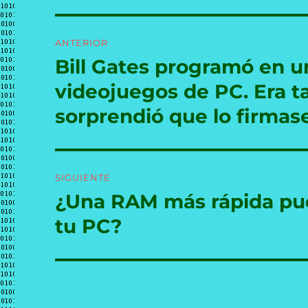
Navegación
ANTERIOR
de
Bill Gates programó en u
Entrada
anterior:
entradas
videojuegos de PC. Era t
sorprendió que lo firmas
SIGUIENTE
¿Una RAM más rápida pue
Entrada
siguiente:
tu PC?