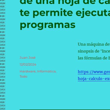
de una hoja de cá
te permite ejecut
programas
Una máquina den
sinopsis de ‘Inc
Autor
Juan José
las fórmulas de 
Publicado
12/02/2024
el
Categorías
Hardware
,
Informática
,
https://www.ge
Todo
hoja-calculo-e