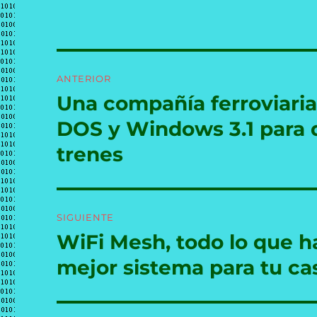
Navegación
ANTERIOR
de
Una compañía ferroviari
Entrada
anterior:
entradas
DOS y Windows 3.1 para q
trenes
SIGUIENTE
WiFi Mesh, todo lo que ha
Entrada
siguiente:
mejor sistema para tu ca