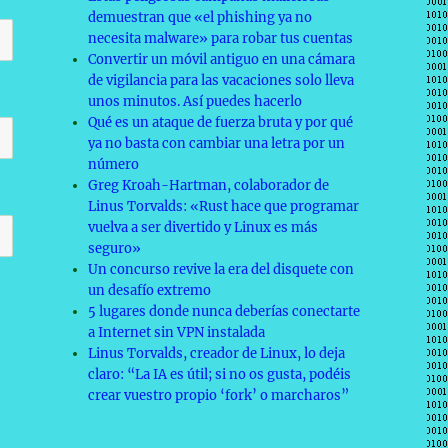
demuestran que «el phishing ya no
necesita malware» para robar tus cuentas
Convertir un móvil antiguo en una cámara
de vigilancia para las vacaciones solo lleva
unos minutos. Así puedes hacerlo
Qué es un ataque de fuerza bruta y por qué
ya no basta con cambiar una letra por un
número
Greg Kroah-Hartman, colaborador de
Linus Torvalds: «Rust hace que programar
vuelva a ser divertido y Linux es más
seguro»
Un concurso revive la era del disquete con
un desafío extremo
5 lugares donde nunca deberías conectarte
a Internet sin VPN instalada
Linus Torvalds, creador de Linux, lo deja
claro: “La IA es útil; si no os gusta, podéis
crear vuestro propio ‘fork’ o marcharos”