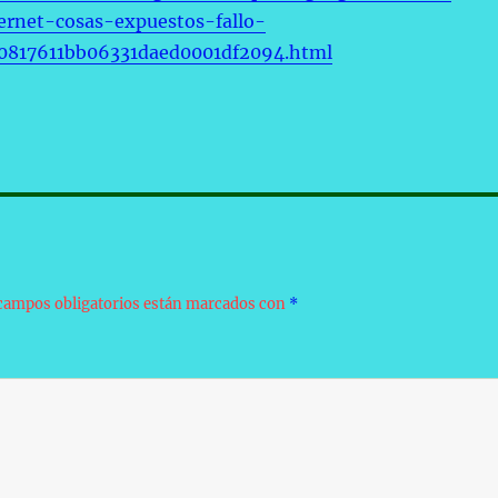
ternet-cosas-expuestos-fallo-
0817611bb06331daed0001df2094.html
campos obligatorios están marcados con
*