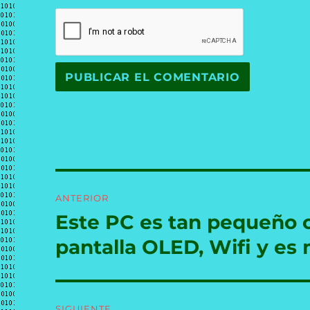
Navegación
ANTERIOR
de
Este PC es tan pequeño
Entrada
anterior:
entradas
pantalla OLED, Wifi y es
SIGUIENTE