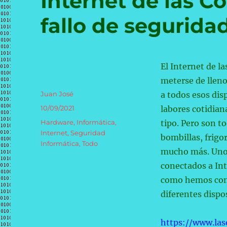
Internet de las C
fallo de segurida
El Internet de l
meterse de llen
Autor
Juan José
a todos esos dis
Publicado
10/09/2021
labores cotidian
el
Categorías
Hardware
,
Informática
,
tipo. Pero son t
Internet
,
Seguridad
bombillas, frigo
Informática
,
Todo
mucho más. Unos 
conectados a In
como hemos cono
diferentes dispos
https://www.las