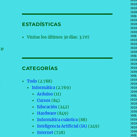
ESTADÍSTICAS
Visitas los últimos 30 días:
3.707
te
CATEGORÍAS
Todo
(2.788)
y
Informática
(2.769)
Arduino
(11)
Cursos
(84)
Educación
(242)
Hardware
(849)
Informática cuántica
(88)
Inteligencia Artificial (IA)
(249)
Internet
(728)