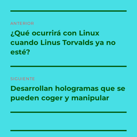
Navegación
ANTERIOR
de
¿Qué ocurrirá con Linux
Entrada
anterior:
cuando Linus Torvalds ya no
entradas
esté?
SIGUIENTE
Desarrollan hologramas que se
Entrada
siguiente:
pueden coger y manipular