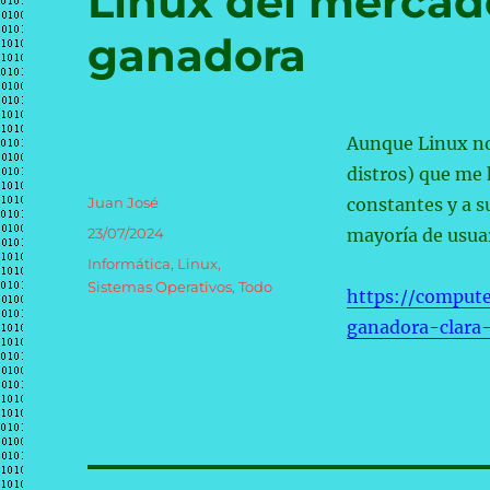
Linux del mercado
ganadora
Aunque Linux no
distros) que me 
Autor
Juan José
constantes y a s
Publicado
23/07/2024
mayoría de usuar
el
Categorías
Informática
,
Linux
,
Sistemas Operativos
,
Todo
https://comput
ganadora-clara