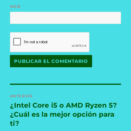
WEB
Navegación
ANTERIOR
de
¿Intel Core i5 o AMD Ryzen 5?
Entrada
anterior:
¿Cuál es la mejor opción para
entradas
ti?