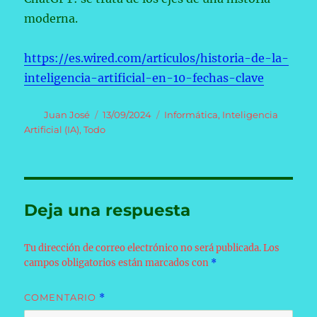
moderna.
https://es.wired.com/articulos/historia-de-la-
inteligencia-artificial-en-10-fechas-clave
Autor
Publicado
Categorías
Juan José
13/09/2024
Informática
,
Inteligencia
el
Artificial (IA)
,
Todo
Deja una respuesta
Tu dirección de correo electrónico no será publicada.
Los
campos obligatorios están marcados con
*
COMENTARIO
*