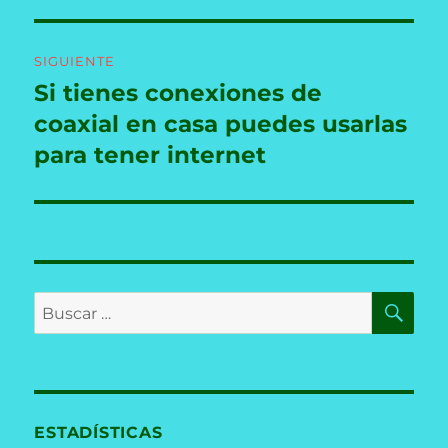
SIGUIENTE
Si tienes conexiones de
Entrada
siguiente:
coaxial en casa puedes usarlas
para tener internet
BU
Buscar
por:
ESTADÍSTICAS