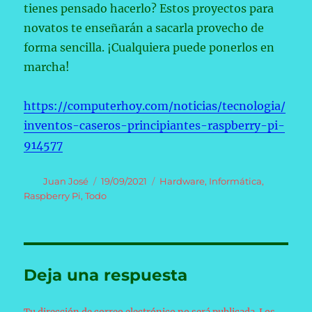
tienes pensado hacerlo? Estos proyectos para
novatos te enseñarán a sacarla provecho de
forma sencilla. ¡Cualquiera puede ponerlos en
marcha!
https://computerhoy.com/noticias/tecnologia/
inventos-caseros-principiantes-raspberry-pi-
914577
Autor
Publicado
Categorías
Juan José
19/09/2021
Hardware
,
Informática
,
el
Raspberry Pi
,
Todo
Deja una respuesta