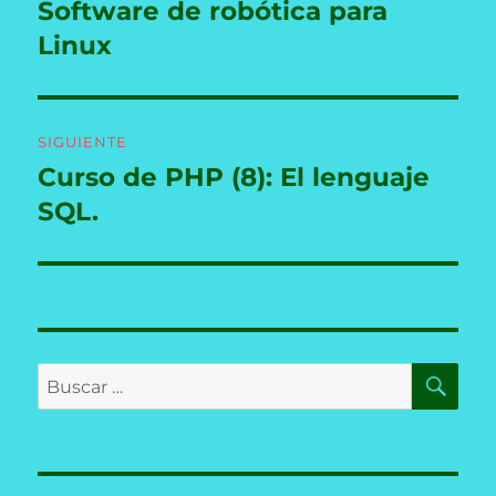
de
Software de robótica para
Entrada
anterior:
Linux
entradas
SIGUIENTE
Curso de PHP (8): El lenguaje
Entrada
siguiente:
SQL.
BU
Buscar
por: