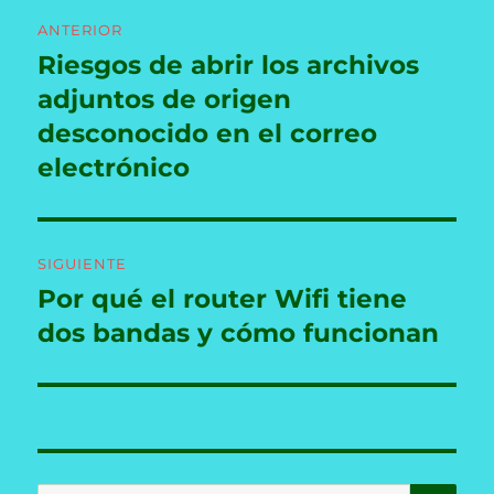
Navegación
ANTERIOR
de
Riesgos de abrir los archivos
Entrada
anterior:
adjuntos de origen
entradas
desconocido en el correo
electrónico
SIGUIENTE
Por qué el router Wifi tiene
Entrada
siguiente:
dos bandas y cómo funcionan
BU