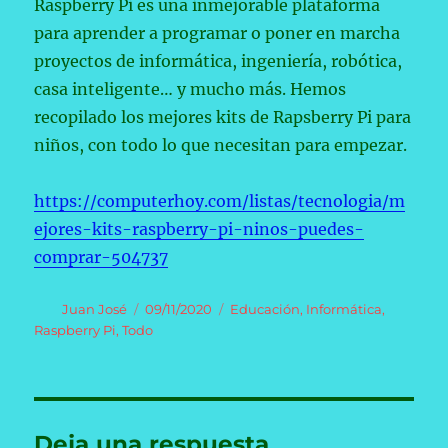
Raspberry Pi es una inmejorable plataforma
para aprender a programar o poner en marcha
proyectos de informática, ingeniería, robótica,
casa inteligente… y mucho más. Hemos
recopilado los mejores kits de Rapsberry Pi para
niños, con todo lo que necesitan para empezar.
https://computerhoy.com/listas/tecnologia/m
ejores-kits-raspberry-pi-ninos-puedes-
comprar-504737
Autor
Publicado
Categorías
Juan José
09/11/2020
Educación
,
Informática
,
el
Raspberry Pi
,
Todo
Deja una respuesta