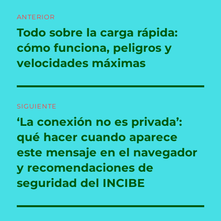
Navegación
ANTERIOR
de
Todo sobre la carga rápida:
Entrada
anterior:
cómo funciona, peligros y
entradas
velocidades máximas
SIGUIENTE
‘La conexión no es privada’:
Entrada
siguiente:
qué hacer cuando aparece
este mensaje en el navegador
y recomendaciones de
seguridad del INCIBE