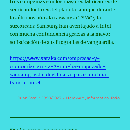
tres compañías son los mayores fabricantes de
semiconductores del planeta, aunque durante
los últimos años la taiwanesa TSMC y la
surcoreana Samsung han aventajado a Intel
con mucha contundencia gracias a la mayor
sofisticación de sus litografías de vanguardia.
https://www.xataka.com/empresas-y-
economia/carrera-2-nm-ha-empezado-
samsung-esta-decidida-a-pasar-encima-
tsmc-e-intel
Autor
Publicado
Categorías
Juan José
18/10/2023
Hardware
,
Informática
,
Todo
el