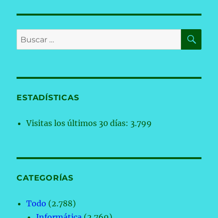
BU
Buscar
por:
ESTADÍSTICAS
Visitas los últimos 30 días:
3.799
CATEGORÍAS
Todo
(2.788)
Informática
(2.769)