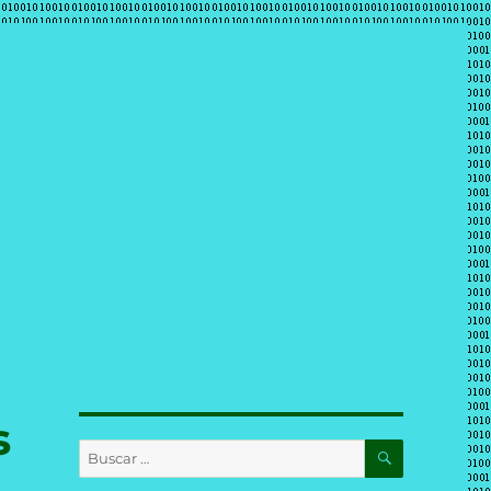
s
BUSCAR
Buscar
por: