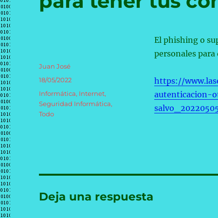
para tener tus co
El phishing o su
personales para 
Autor
Juan José
Publicado
18/05/2022
https://www.las
el
Categorías
Informática
,
Internet
,
autenticacion-o
Seguridad Informática
,
salvo_2022050
Todo
Deja una respuesta