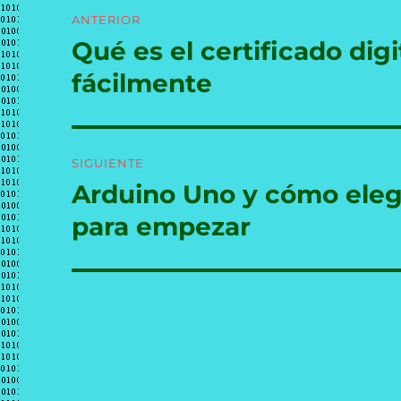
Navegación
ANTERIOR
de
Qué es el certificado dig
Entrada
anterior:
entradas
fácilmente
SIGUIENTE
Arduino Uno y cómo elegi
Entrada
siguiente:
para empezar