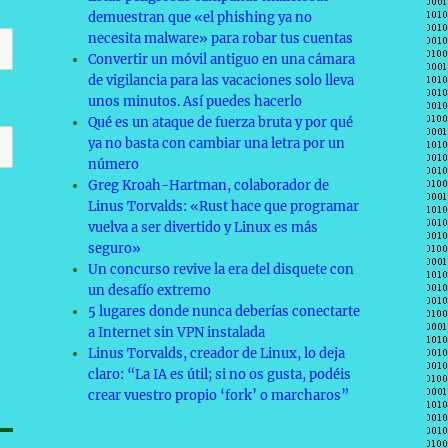
demuestran que «el phishing ya no
necesita malware» para robar tus cuentas
Convertir un móvil antiguo en una cámara
de vigilancia para las vacaciones solo lleva
unos minutos. Así puedes hacerlo
Qué es un ataque de fuerza bruta y por qué
ya no basta con cambiar una letra por un
número
Greg Kroah-Hartman, colaborador de
Linus Torvalds: «Rust hace que programar
vuelva a ser divertido y Linux es más
seguro»
Un concurso revive la era del disquete con
un desafío extremo
5 lugares donde nunca deberías conectarte
a Internet sin VPN instalada
Linus Torvalds, creador de Linux, lo deja
claro: “La IA es útil; si no os gusta, podéis
crear vuestro propio ‘fork’ o marcharos”