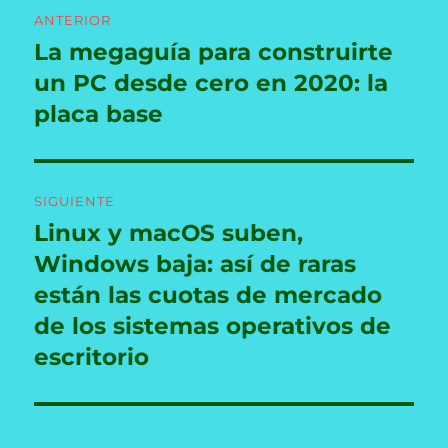
Navegación
ANTERIOR
de
La megaguía para construirte
Entrada
anterior:
un PC desde cero en 2020: la
entradas
placa base
SIGUIENTE
Linux y macOS suben,
Entrada
siguiente:
Windows baja: así de raras
están las cuotas de mercado
de los sistemas operativos de
escritorio